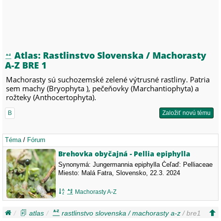
Atlas: Rastlinstvo Slovenska / Machorasty
A-Z BRE 1
Machorasty sú suchozemské zelené výtrusné rastliny. Patria
sem machy (Bryophyta ), pečeňovky (Marchantiophyta) a
rožteky (Anthocertophyta).
B
Založiť novú tému
Téma
/
Fórum
Brehovka obyčajná - Pellia epiphylla
Synonymá: Jungermannia epiphylla Čeľaď: Pelliaceae
Miesto: Malá Fatra, Slovensko, 22.3. 2024
Machorasty A-Z
atlas
rastlinstvo slovenska / machorasty a-z
/ bre1