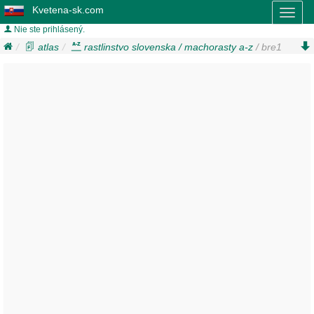
Kvetena-sk.com
Toggl
naviga
Nie ste prihlásený.
atlas
rastlinstvo slovenska / machorasty a-z
/ bre1