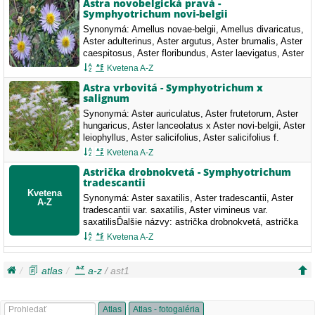
Astra novobelgická pravá -
Symphyotrichum novi-belgii
Synonymá: Amellus novae-belgii, Amellus divaricatus,
Aster adulterinus, Aster argutus, Aster brumalis, Aster
caespitosus, Aster floribundus, Aster laevigatus, Aster
luxurians, Aster mutabilis, Aster onustus, Aster
Kvetena A-Z
serotinus, Aster spectabilis, Aster…
Astra vrbovitá - Symphyotrichum x
salignum
Synonymá: Aster auriculatus, Aster frutetorum, Aster
hungaricus, Aster lanceolatus x Aster novi-belgii, Aster
leiophyllus, Aster salicifolius, Aster salicifolius f.
salicifolius, Aster salicinus, Aster salignusČeský
Kvetena A-Z
názov: hvězdnice vrbovitá Kríženec:…
Astrička drobnokvetá - Symphyotrichum
tradescantii
Synonymá: Aster saxatilis, Aster tradescantii, Aster
tradescantii var. saxatilis, Aster vimineus var.
saxatilisĎalšie názvy: astrička drobnokvetá, astrička
malokvetá Čeľaď: Asteraceae - astrovité Farba kvetov:
Kvetena A-Z
biela, Doba kvitnutia: august,…
atlas
a-z
/ ast1
Atlas
Atlas - fotogaléria