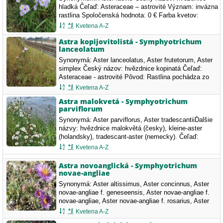
hladká Čeľaď: Asteraceae – astrovité Význam: invázna
rastlina Spoločenská hodnota: 0 € Farba kvetov:
svetlofialová, Doba kvitnutia: august, september,
Kvetena A-Z
október, Symphyotrichum laeve Symphyotrichum…
Astra kopijovitolistá - Symphyotrichum
lanceolatum
Synonymá: Aster lanceolatus, Aster frutetorum, Aster
simplex Český názov: hvězdnice kopinatá Čeľaď:
Asteraceae - astrovité Pôvod: Rastlina pochádza zo
Severnej Ameriky a na územie SR bola dovezená ako
Kvetena A-Z
okrasná. Vyskytuje sa rozstrúsene…
Astra malokvetá - Symphyotrichum
parviflorum
Synonymá: Aster parviflorus, Aster tradescantiiĎalšie
názvy: hvězdnice malokvětá (česky), kleine-aster
(holandsky), tradescant-aster (nemecky). Čeľaď:
Asteraceae – astrovité V SR nechránená, vyskytuje sa
Kvetena A-Z
prevažne na juhu územia. Jej…
Astra novoanglická - Symphyotrichum
novae-angliae
Synonymá: Aster altissimus, Aster concinnus, Aster
novae-angliae f. geneseensis, Aster novae-angliae f.
novae-angliae, Aster novae-angliae f. rosarius, Aster
novae-angliae f. roseus, Aster novae-angliae f. spurius,
Kvetena A-Z
Aster novae-angliae var. monocephalus,…