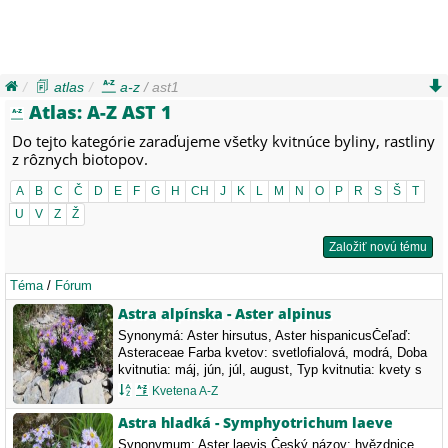
atlas
a-z
/ ast1
Atlas: A-Z AST 1
Do tejto kategórie zaraďujeme všetky kvitnúce byliny, rastliny
z rôznych biotopov.
A
B
C
Č
D
E
F
G
H
CH
J
K
L
M
N
O
P
R
S
Š
T
U
V
Z
Ž
Založiť novú tému
Téma
/
Fórum
Astra alpínska - Aster alpinus
Synonymá: Aster hirsutus, Aster hispanicusČeľaď:
Asteraceae Farba kvetov: svetlofialová, modrá, Doba
kvitnutia: máj, jún, júl, august, Typ kvitnutia: kvety s
viac ako 7 lupeňmi, Aster alpinus - astra alpínska
Kvetena A-Z
Rastie do výšky 10 – 20 cm.…
Astra hladká - Symphyotrichum laeve
Synonymum: Aster laevis Český názov: hvězdnice