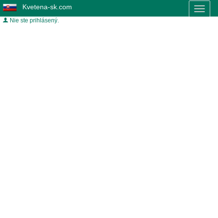
Kvetena-sk.com
Toggl
naviga
Nie ste prihlásený.