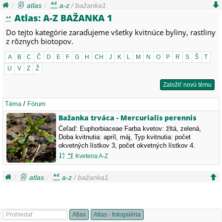
atlas
a-z
/ bažanka1
Atlas: A-Z BAŽANKA 1
Do tejto kategórie zaraďujeme všetky kvitnúce byliny, rastliny
z rôznych biotopov.
A
B
C
Č
D
E
F
G
H
CH
J
K
L
M
N
O
P
R
S
Š
T
U
V
Z
Ž
Založiť novú tému
Téma
/
Fórum
Bažanka trváca - Mercurialis perennis
Čeľaď: Euphorbiaceae Farba kvetov: žltá, zelená,
Doba kvitnutia: apríl, máj, Typ kvitnutia: počet
okvetných lístkov 3, počet okvetných lístkov 4.
Kvetena A-Z
atlas
a-z
/ bažanka1
Atlas
Atlas - fotogaléria