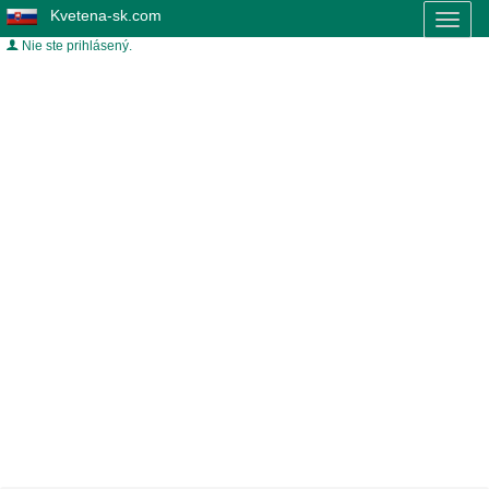
Kvetena-sk.com
Toggl
naviga
Nie ste prihlásený.