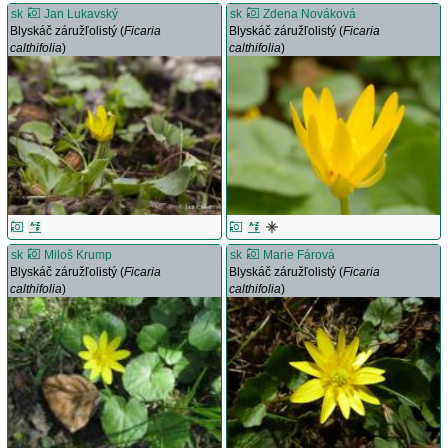
sk
Jan Lukavský
sk
Zdena Nováková
Blyskáč záružľolistý (
Ficaria
Blyskáč záružľolistý (
Ficaria
calthifolia
)
calthifolia
)
sk
Miloš Krump
sk
Marie Fárová
Blyskáč záružľolistý (
Ficaria
Blyskáč záružľolistý (
Ficaria
calthifolia
)
calthifolia
)