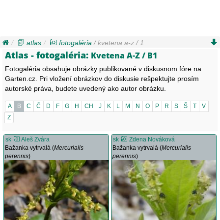
atlas
fotogaléria
/ kvetena a-z / 1
Atlas - fotogaléria:
Kvetena A-Z / B1
Fotogaléria obsahuje obrázky publikované v diskusnom fóre na
Garten.cz. Pri vložení obrázkov do diskusie rešpektujte prosím
autorské práva, budete uvedený ako autor obrázku.
A
B
C
Č
D
F
G
H
CH
J
K
L
M
N
O
P
R
S
Š
T
V
Z
sk
Aleš Zvára
sk
Zdena Nováková
Bažanka vytrvalá (
Mercurialis
Bažanka vytrvalá (
Mercurialis
perennis
)
perennis
)