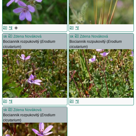
sk
Zdena Nováková
sk
Zdena Nováková
Bociannik rozpukovitý (
Erodium
Bociannik rozpukovitý (
Erodium
cicutarium
)
cicutarium
)
sk
Zdena Nováková
Bociannik rozpukovitý (
Erodium
cicutarium
)