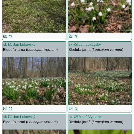
sk
Jan Lukavský
sk
Jan Lukavský
Bleduľa jarná (
Leucojum vernum
)
Bleduľa jarná (
Leucojum vernum
)
sk
Jan Lukavský
sk
Miloš Vymazal
Bleduľa jarná (
Leucojum vernum
)
Bleduľa jarná (
Leucojum vernum
)