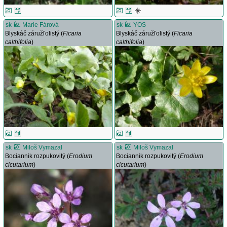
sk
Marie Fárová
sk
YOS
Blyskáč záružľolistý (
Ficaria
Blyskáč záružľolistý (
Ficaria
calthifolia
)
calthifolia
)
sk
Miloš Vymazal
sk
Miloš Vymazal
Bociannik rozpukovitý (
Erodium
Bociannik rozpukovitý (
Erodium
cicutarium
)
cicutarium
)