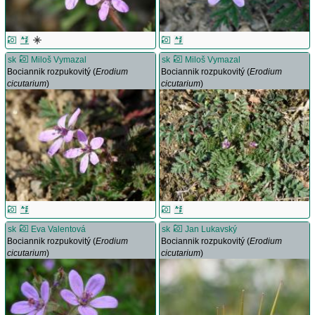
sk
Miloš Vymazal
sk
Miloš Vymazal
Bociannik rozpukovitý (
Erodium
Bociannik rozpukovitý (
Erodium
cicutarium
)
cicutarium
)
sk
Eva Valentová
sk
Jan Lukavský
Bociannik rozpukovitý (
Erodium
Bociannik rozpukovitý (
Erodium
cicutarium
)
cicutarium
)