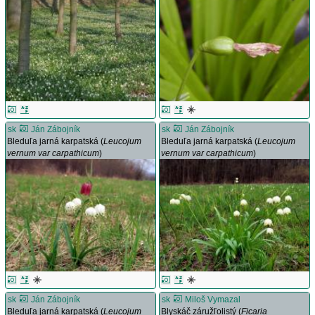
sk
Ján Zábojník
sk
Ján Zábojník
Bleduľa jarná karpatská (
Leucojum
Bleduľa jarná karpatská (
Leucojum
vernum var carpathicum
)
vernum var carpathicum
)
sk
Ján Zábojník
sk
Miloš Vymazal
Bleduľa jarná karpatská (
Leucojum
Blyskáč záružľolistý (
Ficaria