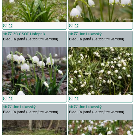
sk
ZO ČSOP Hořepník
sk
Jan Lukavský
Bleduľa jarná (
Leucojum vernum
)
Bleduľa jarná (
Leucojum vernum
)
sk
Jan Lukavský
sk
Jan Lukavský
Bleduľa jarná (
Leucojum vernum
)
Bleduľa jarná (
Leucojum vernum
)