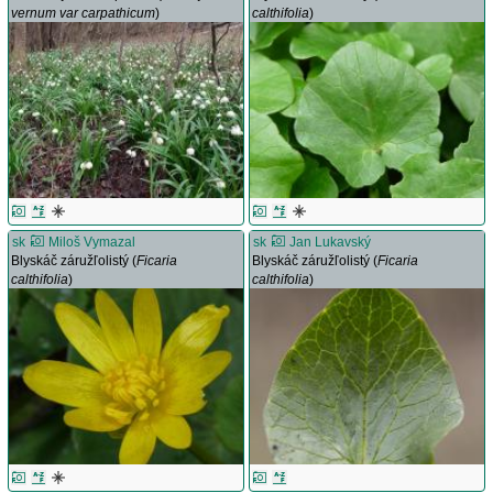
vernum var carpathicum
)
calthifolia
)
sk
Miloš Vymazal
sk
Jan Lukavský
Blyskáč záružľolistý (
Ficaria
Blyskáč záružľolistý (
Ficaria
calthifolia
)
calthifolia
)