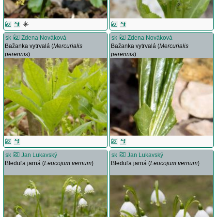
sk
Zdena Nováková
sk
Zdena Nováková
Bažanka vytrvalá (
Mercurialis
Bažanka vytrvalá (
Mercurialis
perennis
)
perennis
)
sk
Jan Lukavský
sk
Jan Lukavský
Bleduľa jarná (
Leucojum vernum
)
Bleduľa jarná (
Leucojum vernum
)