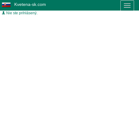
Kvetena-sk.com
Toggl
naviga
Nie ste prihlásený.