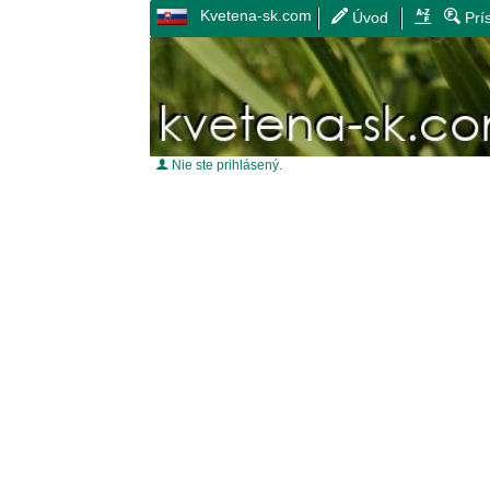
Kvetena-sk.com
Úvod
Prí
Nie ste prihlásený.