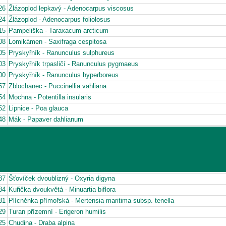
26
Žlázoplod lepkavý - Adenocarpus viscosus
24
Žlázoplod - Adenocarpus foliolosus
15
Pampeliška - Taraxacum arcticum
08
Lomikámen - Saxifraga cespitosa
05
Pryskyřník - Ranunculus sulphureus
03
Pryskyřník trpasličí - Ranunculus pygmaeus
00
Pryskyřník - Ranunculus hyperboreus
57
Zblochanec - Puccinellia vahliana
54
Mochna - Potentilla insularis
52
Lipnice - Poa glauca
48
Mák - Papaver dahlianum
37
Šťovíček dvoublizný - Oxyria digyna
34
Kuřička dvoukvětá - Minuartia biflora
31
Plícněnka přímořská - Mertensia maritima subsp. tenella
29
Turan přízemní - Erigeron humilis
25
Chudina - Draba alpina