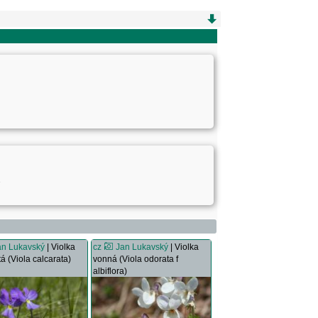
2
an Lukavský
| Violka
cz
Jan Lukavský
| Violka
á (Viola calcarata)
vonná (Viola odorata f
albiflora)