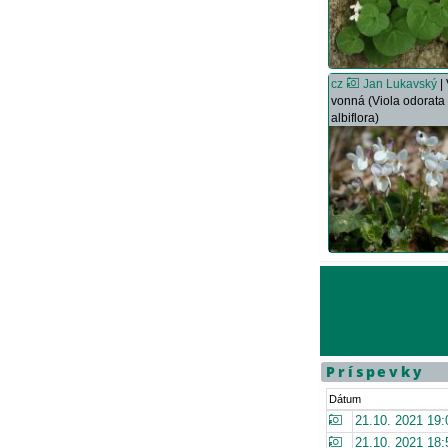
cz
Jan Lukavský
|
vonná (Viola odorata 
albiflora)
Príspevky
Dátum
21.10. 2021 19:
21.10. 2021 18: