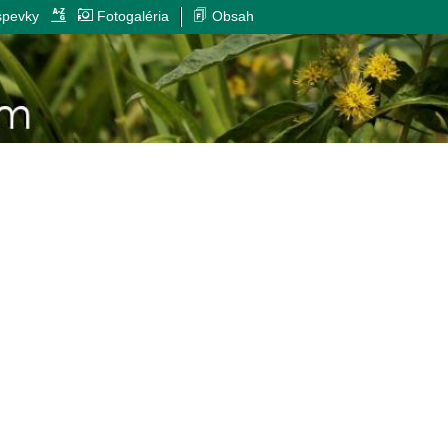
spevky
Fotogaléria
Obsah