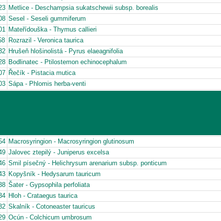
23
Metlice - Deschampsia sukatschewii subsp. borealis
08
Sesel - Seseli gummiferum
01
Mateřídouška - Thymus callieri
58
Rozrazil - Veronica taurica
32
Hrušeň hlošinolistá - Pyrus elaeagnifolia
28
Bodlinatec - Ptilostemon echinocephalum
07
Řečík - Pistacia mutica
03
Sápa - Phlomis herba-venti
54
Macrosyringion - Macrosyringion glutinosum
49
Jalovec ztepilý - Juniperus excelsa
46
Smil písečný - Helichrysum arenarium subsp. ponticum
43
Kopyšník - Hedysarum tauricum
38
Šater - Gypsophila perfoliata
34
Hloh - Crataegus taurica
32
Skalník - Cotoneaster tauricus
29
Ocún - Colchicum umbrosum