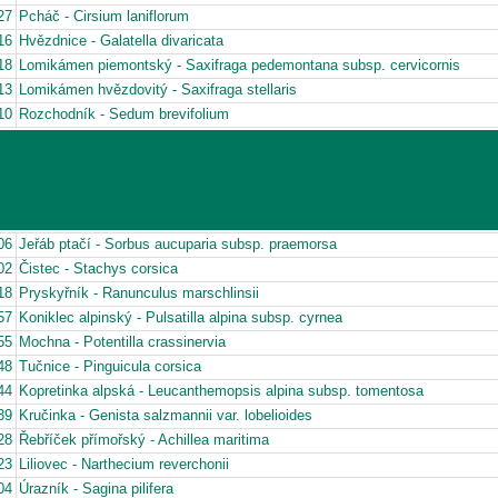
27
Pcháč - Cirsium laniflorum
16
Hvězdnice - Galatella divaricata
18
Lomikámen piemontský - Saxifraga pedemontana subsp. cervicornis
13
Lomikámen hvězdovitý - Saxifraga stellaris
10
Rozchodník - Sedum brevifolium
06
Jeřáb ptačí - Sorbus aucuparia subsp. praemorsa
02
Čistec - Stachys corsica
18
Pryskyřník - Ranunculus marschlinsii
57
Koniklec alpinský - Pulsatilla alpina subsp. cyrnea
55
Mochna - Potentilla crassinervia
48
Tučnice - Pinguicula corsica
44
Kopretinka alpská - Leucanthemopsis alpina subsp. tomentosa
39
Kručinka - Genista salzmannii var. lobelioides
28
Řebříček přímořský - Achillea maritima
23
Liliovec - Narthecium reverchonii
04
Úrazník - Sagina pilifera