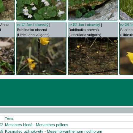
 Violka
cz
Jan Lukavský
|
cz
Jan Lukavský
|
cz
J
f
Bublinatka obecná
Bublinatka obecná
Bublina
(Utricularia vulgaris)
(Utricularia vulgaris)
(Utricul
Téma
02
Monantes bledá - Monanthes pallens
59
Kosmatec uzlinokvětý - Mesembryanthemum nodiflorum