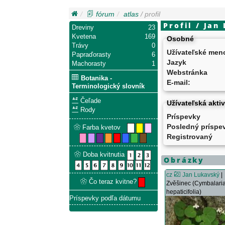
fórum
atlas
/ profil
Profil / Jan
Dreviny
23
Kvetena
169
Osobné
Trávy
0
Užívateľské men
Papraďorasty
6
Jazyk
Machorasty
1
Webstránka
Botanika -
E-mail:
Terminologický slovník
Čeľade
Užívateľská aktiv
Rody
Príspevky
Posledný príspe
Farba kvetov
Registrovaný
Doba kvitnutia
Obrázky
cz
Jan Lukavský
|
Čo teraz kvitne?
Zvěšinec (Cymbalari
hepaticifolia)
Príspevky podľa dátumu