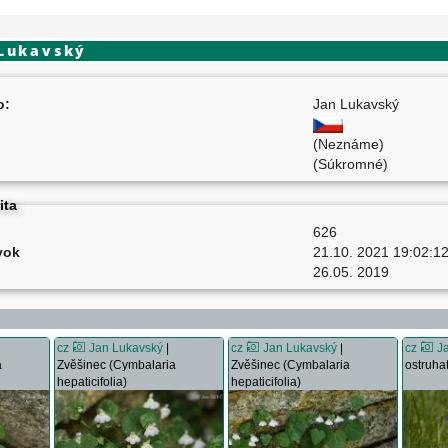
 Lukavský
o:
Jan Lukavský
(Neznáme)
(Súkromné)
ita
626
vok
21.10. 2021 19:02:1
26.05. 2019
cz
Jan Lukavský
|
cz
Jan Lukavský
|
cz
J
a
Zvěšinec (Cymbalaria
Zvěšinec (Cymbalaria
ostruhat
hepaticifolia)
hepaticifolia)