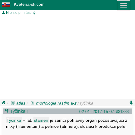
Kvetena-sk.com
Toggl
naviga
Nie ste prihlásený.
atlas
morfológia rastlín a-z
/ tyčinka
Tyčinka 1
02.01. 2017 15:07
#31383
Tyčinka
– lat.
stamen
je samčí pohlavný orgán pozostávajúci z
nitky (filamentum) a peľnice (atnhera), slúžiaci k produkcii peľu.