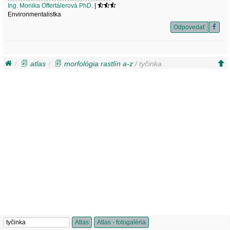
Ing. Monika Offertálerová PhD.
|
Environmentalistka
Odpovedať
atlas
morfológia rastlín a-z
/ tyčinka
Atlas
Atlas - fotogaléria