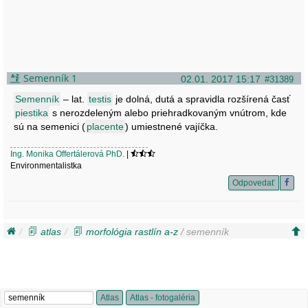
Semenník 1
02.01. 2017 15:17
#31389
Semenník
– lat.
testis
je dolná, dutá a spravidla rozšírená časť
piestika
s nerozdeleným alebo priehradkovaným vnútrom, kde
sú na semenici (
placente
) umiestnené vajíčka.
Ing. Monika Offertálerová PhD.
|
Environmentalistka
Odpovedať
atlas
morfológia rastlín a-z
/ semenník
Atlas
Atlas - fotogaléria