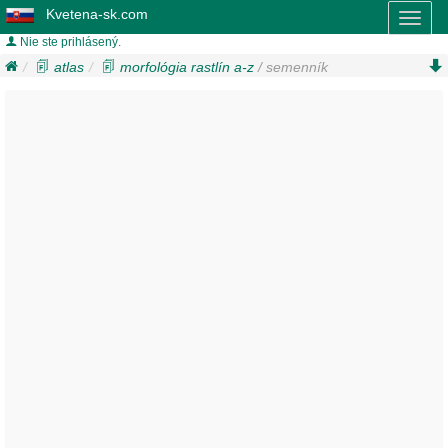
Kvetena-sk.com
Toggl
naviga
Nie ste prihlásený.
atlas
morfológia rastlín a-z
/ semenník