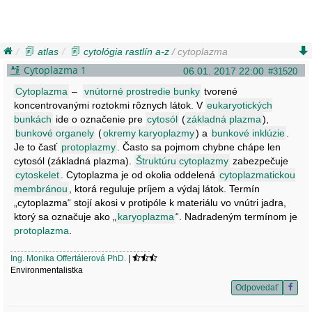
atlas
cytológia rastlín a-z
/ cytoplazma
Cytoplazma 1
06.01. 2017 22:00
#31520
Cytoplazma
–
vnútorné prostredie bunky
tvorené
koncentrovanými roztokmi rôznych látok. V
eukaryotických
bunkách
ide o označenie pre
cytosól
(
základná plazma
),
bunkové organely
(
okremy karyoplazmy
) a
bunkové inklúzie
.
Je to časť
protoplazmy
. Často sa pojmom chybne chápe len
cytosól (základná plazma).
Štruktúru cytoplazmy
zabezpečuje
cytoskelet
. Cytoplazma je od okolia oddelená
cytoplazmatickou
membránou
, ktorá reguluje príjem a výdaj látok. Termín
„cytoplazma“ stojí akosi v protipóle k materiálu vo vnútri jadra,
ktorý sa označuje ako „
karyoplazma
“. Nadradeným termínom je
protoplazma
.
Ing. Monika Offertálerová PhD.
|
Environmentalistka
Odpovedať