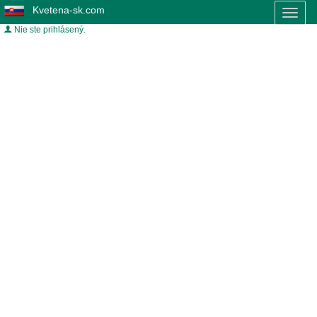
Kvetena-sk.com
Toggl
naviga
Nie ste prihlásený.