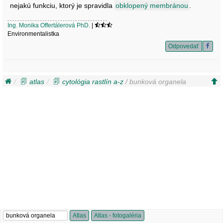
nejakú funkciu, ktorý je spravidla
obklopený membránou
.
Ing. Monika Offertálerová PhD.
|
Environmentalistka
Odpovedať
atlas
cytológia rastlín a-z
/ bunková organela
Atlas
Atlas - fotogaléria