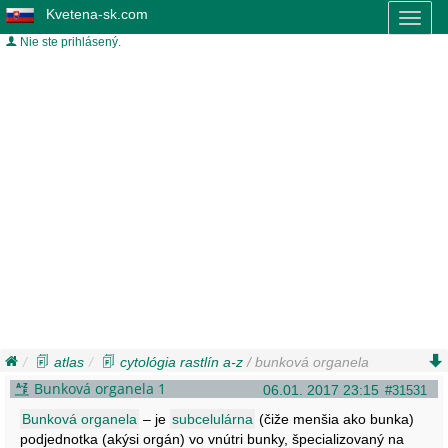
Kvetena-sk.com
Toggl
naviga
Nie ste prihlásený.
atlas
cytológia rastlín a-z
/ bunková organela
Bunková organela 1
06.01. 2017 23:15
#31531
Bunková organela
– je
subcelulárna
(čiže menšia ako bunka)
podjednotka (akýsi orgán) vo vnútri bunky, špecializovaný na