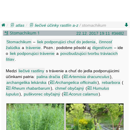
atlas
liečivé účinky rastlín a-z
/ stomachikum
Stomachikum 1
22.12. 2017 19:11
#34482
Stomachikum
–
liek podporujúci chuť do jedenia
,
činnosť
žalúdka
a
trávenie
. Pozn.: podobne pôsobí aj
digestívum
– ide
o
liek podporujúci trávenie
a
povzbudzujúci tvorbu tráviacich
štiav
.
Medzi
liečivé rastliny
s trávenie a chuť do jedla podporujúcimi
účinkami patria:
palina dračia
(
Artemisia dracunculus
),
archangelika lekárska
(
Archangelica officinalis
),
rebarbora
(
Rheum rhabarbarum
),
chmeľ obyčajný
(
Humulus
lupulus
),
puškvorec obyčajný
(
Acorus calamus
).