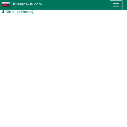
Kvetena-sk.com
Toggl
naviga
Nie ste prihlásený.