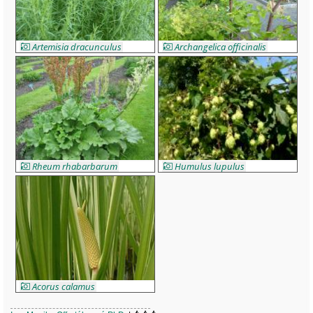
Artemisia dracunculus
Archangelica officinalis
Rheum rhabarbarum
Humulus lupulus
Acorus calamus