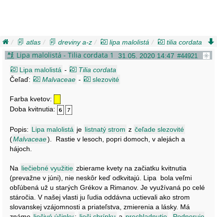
atlas
dreviny a-z
lipa malolistá
tilia cordata
Lipa malolistá - Tilia cordata 1
31.05. 2020 14:47
#44921
Lipa malolistá
-
Tilia cordata
Čeľaď:
Malvaceae
-
slezovité
Farba kvetov:
Doba kvitnutia:
Popis:
Lipa malolistá
je
listnatý strom
z
čeľade slezovité
(
Malvaceae
). Rastie v lesoch, popri domoch, v alejách a
hájoch.
Na
liečiebné využitie
zbierame kvety na začiatku kvitnutia
(prevažne v júni), nie neskôr keď odkvitajú. Lipa bola veľmi
obľúbená už u starých Grékov a Rimanov. Je využívaná po celé
stáročia. V našej vlasti ju ľudia oddávna uctievali ako strom
slovanskej vzájomnosti a priateľstva, zmierenia a lásky. Má
známe
liečivé účinky
:
lieči chrípku
a
prechladnutie
.
Podporuje