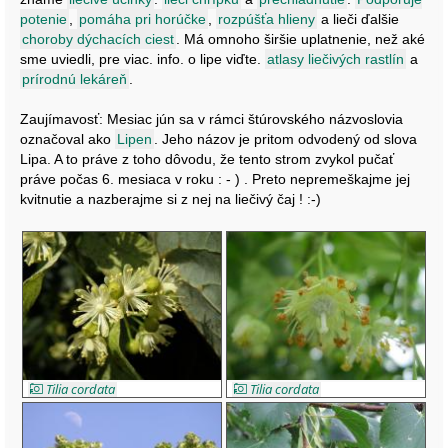
potenie
,
pomáha pri horúčke
,
rozpúšťa hlieny
a lieči ďalšie
choroby dýchacích ciest
. Má omnoho širšie uplatnenie, než aké
sme uviedli, pre viac. info. o lipe viďte.
atlasy liečivých rastlín
a
prírodnú lekáreň
.
Zaujímavosť: Mesiac jún sa v rámci štúrovského názvoslovia
označoval ako
Lipen
. Jeho názov je pritom odvodený od slova
Lipa. A to práve z toho dôvodu, že tento strom zvykol pučať
práve počas 6. mesiaca v roku : - ) . Preto nepremeškajme jej
kvitnutie a nazberajme si z nej na liečivý čaj ! :-)
Tilia cordata
Tilia cordata