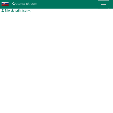
Kvetena-sk.com
Toggl
naviga
Nie ste prihlásený.