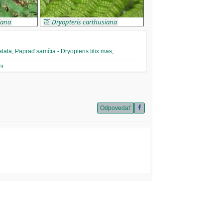
iana
Dryopteris carthusiana
atata
,
Papraď samčia - Dryopteris filix mas
,
rg
Odpovedať