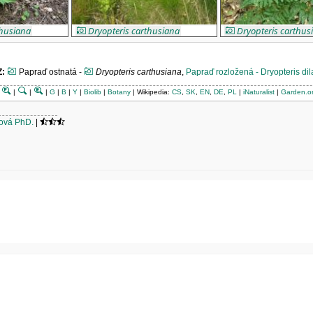
thusiana
Dryopteris carthusiana
Dryopteris carthus
Z
:
Papraď ostnatá -
Dryopteris carthusiana
,
Papraď rozložená - Dryopteris dil
|
|
|
|
G
|
B
|
Y
|
Biolib
|
Botany
| Wikipedia:
CS
,
SK
,
EN
,
DE
,
PL
|
iNaturalist
|
Garden.o
rová PhD.
|