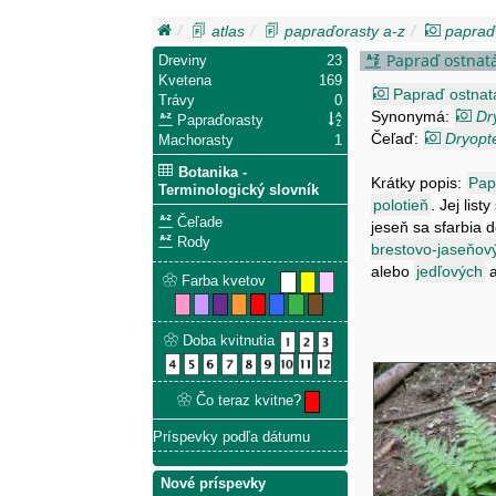
atlas
papraďorasty a-z
papraď
Papraď ostnatá
Dreviny
23
Kvetena
169
Papraď ostnat
Trávy
0
Synonymá:
Dr
Papraďorasty
Čeľaď:
Dryopt
Machorasty
1
Botanika -
Krátky popis:
Pap
Terminologický slovník
polotieň
. Jej lis
Čeľade
jeseň sa sfarbia 
Rody
brestovo-jaseňov
alebo
jedľových
Farba kvetov
Doba kvitnutia
Čo teraz kvitne?
Príspevky podľa dátumu
Nové príspevky