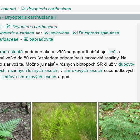
 ostnatá
dryopteris carthusiana
 - Dryopteris carthusiana 1
á
-
Dryopteris carthusiana
yopteris austriaca
var.
spinulosa
,
Dryopteris spinulosa
eridaceae
-
papraďovité
raď ostnatá
podobne ako aj väčšina papradí obľubuje
tieň
a
ty sú veľké do 80 cm. Vzhľadom pripomínajú mrkvovité rastliny. Na
do žiarivožlta. Možno ju nájsť v rôznych biotopoch SR či už v
dubovo-
ých
nížinných lužných lesoch
, v
smrekových lesoch
čučoriedkových
a
jedľovo-smrekových lesoch
a pod.