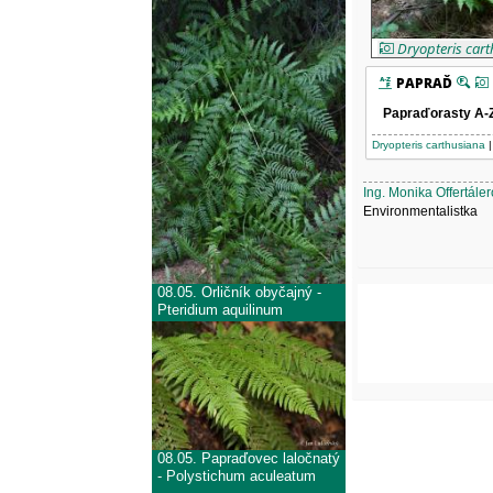
Dryopteris car
PAPRAĎ
Papraďorasty A-
Dryopteris carthusiana
Ing. Monika Offertále
Environmentalistka
08.05.
Orličník obyčajný -
Pteridium aquilinum
08.05.
Papraďovec laločnatý
- Polystichum aculeatum