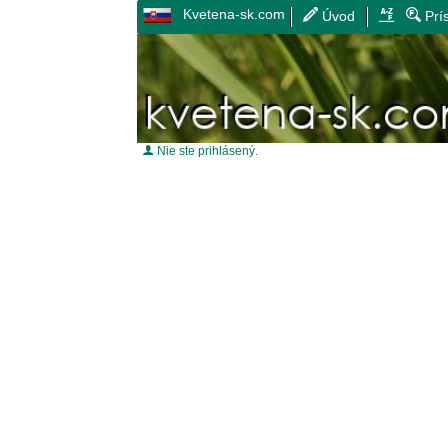
Kvetena-sk.com
Úvod
Prí
Nie ste prihlásený.