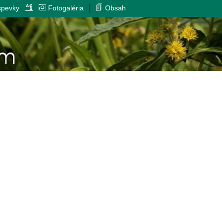
spevky
Fotogaléria
Obsah