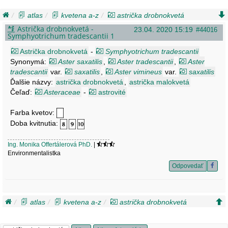
atlas
kvetena a-z
astrička drobnokvetá
symphyotrichum tradescantii
Astrička drobnokvetá -
23.04. 2020 15:19
#44016
Symphyotrichum tradescantii 1
Astrička drobnokvetá
-
Symphyotrichum tradescantii
Synonymá:
Aster saxatilis
,
Aster tradescantii
,
Aster
tradescantii
var.
saxatilis
,
Aster vimineus
var.
saxatilis
Ďalšie názvy:
astrička drobnokvetá
,
astrička malokvetá
Čeľaď:
Asteraceae
-
astrovité
Farba kvetov:
Doba kvitnutia:
Ing. Monika Offertálerová PhD.
|
Environmentalistka
Odpovedať
atlas
kvetena a-z
astrička drobnokvetá
symphyotrichum tradescantii