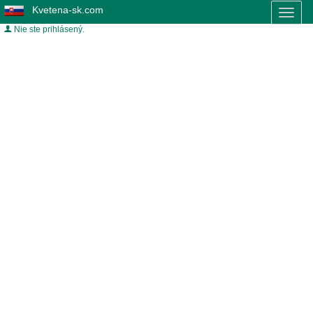
Kvetena-sk.com
Toggl
naviga
Nie ste prihlásený.