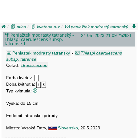
atlas
kvetena a-z
peniažtek modrastý tatranský
thlaspi caerulescens subsp tatrense
Peniažtek modrastý tatranský -
24.05. 2023 21:09
#52921
Thlaspi caerulescens subsp.
tatrense 1
Peniažtek modrastý tatranský
-
Thlaspi caerulescens
subsp. tatrense
Čeľaď:
Brassicaceae
Farba kvetov:
Doba kvitnutia:
Typ kvitnutia:
Výška: do 15 cm
Endemit tatranskej prírody
Miesto: Vysoké Tatry,
Slovensko
, 20.5.2023