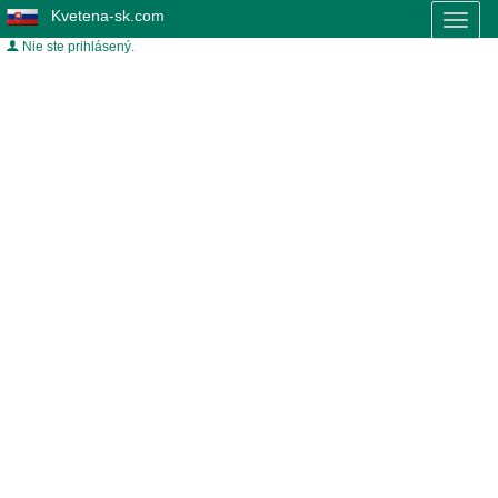
Kvetena-sk.com
Toggl
naviga
Nie ste prihlásený.