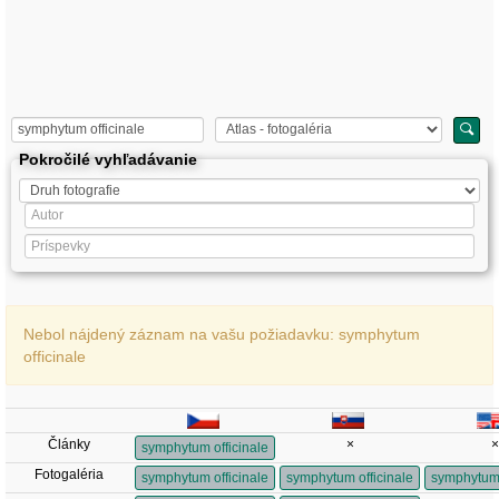
Pokročilé vyhľadávanie
Nebol nájdený záznam na vašu požiadavku: symphytum
officinale
Články
×
×
symphytum officinale
Fotogaléria
symphytum officinale
symphytum officinale
symphytum 