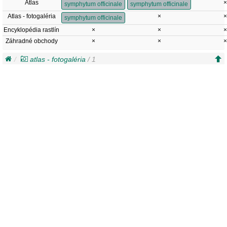
Atlas
×
symphytum officinale
symphytum officinale
Atlas - fotogaléria
×
×
symphytum officinale
Encyklopédia rastlín
×
×
×
Záhradné obchody
×
×
×
atlas - fotogaléria
/ 1