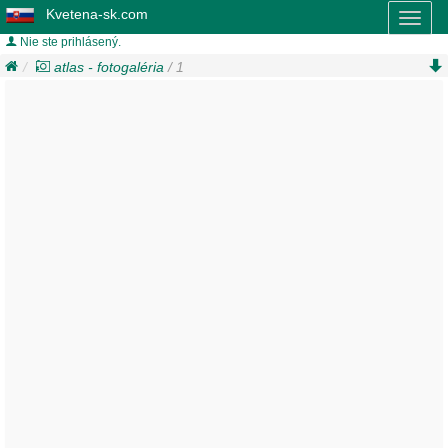
Kvetena-sk.com
Toggl
naviga
Nie ste prihlásený.
atlas - fotogaléria
/ 1