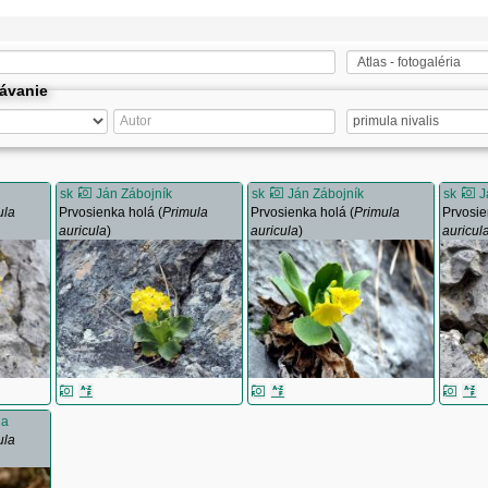
dávanie
sk
Ján Zábojník
sk
Ján Zábojník
sk
J
ula
Prvosienka holá (
Primula
Prvosienka holá (
Primula
Prvosie
auricula
)
auricula
)
auricul
na
ula