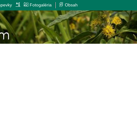
spevky
Fotogaléria
Obsah