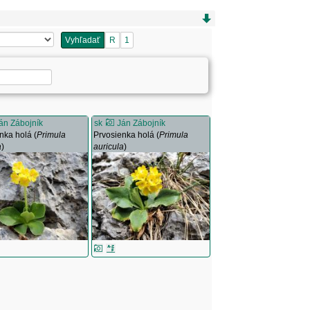
Vyhľadať
R
1
án Zábojník
sk
Ján Zábojník
nka holá (
Primula
Prvosienka holá (
Primula
a
)
auricula
)