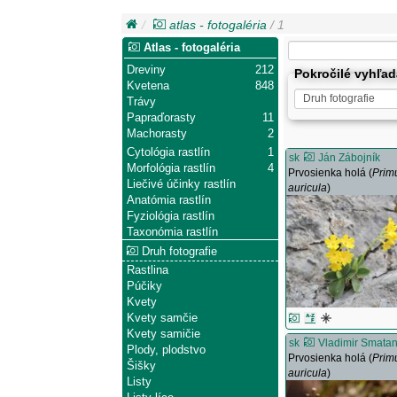
atlas - fotogaléria
/ 1
Atlas - fotogaléria
Dreviny
212
Pokročilé vyhľa
Kvetena
848
Trávy
Papraďorasty
11
Machorasty
2
Cytológia rastlín
1
sk
Ján Zábojník
Morfológia rastlín
4
Prvosienka holá (
Prim
Liečivé účinky rastlín
auricula
)
Anatómia rastlín
Fyziológia rastlín
Taxonómia rastlín
Druh fotografie
Rastlina
Púčiky
Kvety
Kvety samčie
Kvety samičie
sk
Vladimir Smata
Plody, plodstvo
Prvosienka holá (
Prim
Šišky
auricula
)
Listy