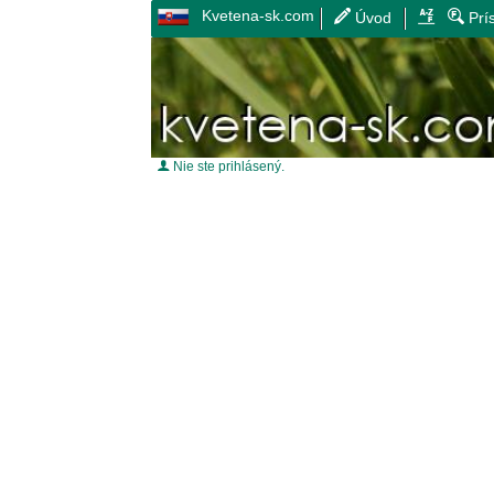
Kvetena-sk.com
Úvod
Prí
Nie ste prihlásený.