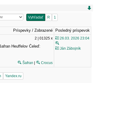
Vyhľadať
R
1
Príspevky / Zobrazené
Posledný príspevok
2 | 01325 x
26.03. 2026 23:04
afran Heuffelov Čeleď:
Ján Zábojník
Šafran
|
Crocus
n
Yandex.ru