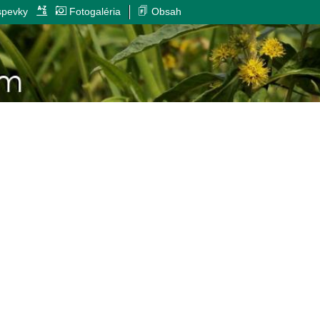
spevky
Fotogaléria
Obsah