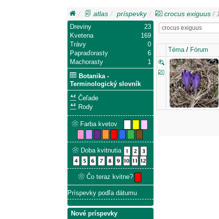
atlas
príspevky
crocus exiguus
/ 
Dreviny
23
Kvetena
169
Trávy
0
Téma
/
Fórum
Papraďorasty
6
Machorasty
1
Botanika -
Terminologický slovník
Čeľade
Rody
Farba kvetov
Doba kvitnutia
Čo teraz kvitne?
Príspevky podľa dátumu
Nové príspevky