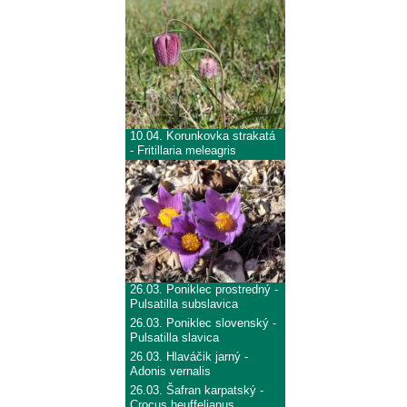
10.04.
Korunkovka strakatá
- Fritillaria meleagris
26.03.
Poniklec prostredný -
Pulsatilla subslavica
26.03.
Poniklec slovenský -
Pulsatilla slavica
26.03.
Hlaváčik jarný -
Adonis vernalis
26.03.
Šafran karpatský -
Crocus heuffelianus