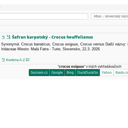
1
Šafran karpatský - Crocus heuffelianus
Synonymá: Crocus banaticus, Crocus exiguus, Crocus vernus Další názvy: š
Iridaceae Miesto: Malá Fatra - Turie, Slovensko, 22.3. 2026
Kvetena A-Z
"
crocus exiguus
" v iných vyhľadávačoch
Seznam.cz
Google
Bing
DuckDuckGo
Yahoo
Baidu.c