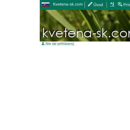
Kvetena-sk.com
Úvod
Prí
Nie ste prihlásený.