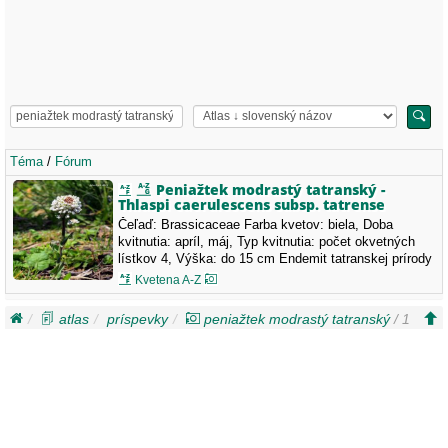
Téma
/
Fórum
Peniažtek modrastý tatranský -
Thlaspi caerulescens subsp. tatrense
Čeľaď: Brassicaceae Farba kvetov: biela, Doba
kvitnutia: apríl, máj, Typ kvitnutia: počet okvetných
lístkov 4, Výška: do 15 cm Endemit tatranskej prírody
Miesto: Vysoké Tatry, Slovensko, 20.5.2023
Kvetena A-Z
atlas
príspevky
peniažtek modrastý tatranský
/ 1