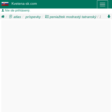
Kvetena-sk.com
Toggl
naviga
Nie ste prihlásený.
atlas
príspevky
peniažtek modrastý tatranský
/ 1