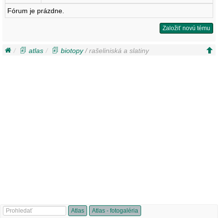
Fórum je prázdne.
Založiť novú tému
atlas
biotopy
/ rašeliniská a slatiny
Atlas
Atlas - fotogaléria