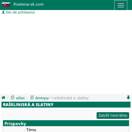
Kvetena-sk.com
Toggl
naviga
Nie ste prihlásený.
atlas
biotopy
/ rašeliniská a slatiny
RAŠELINISKÁ A SLATINY
Založiť novú tému
Príspevky
Téma