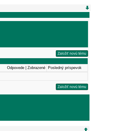
Založiť novú tému
Odpovede | Zobrazené
Posledný príspevok
Založiť novú tému