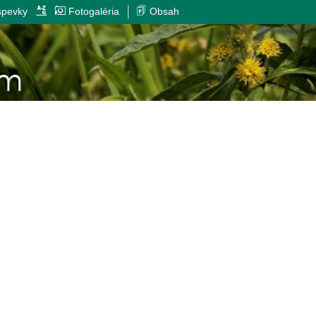
spevky
Fotogaléria
Obsah