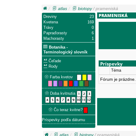
atlas
biotopy
/ prameniská
PRAMENISKÁ
Dreviny
23
Kvetena
169
Trávy
0
Papraďorasty
6
Machorasty
1
Botanika -
Terminologický slovník
Čeľade
Príspevky
Rody
Téma
Farba kvetov
Fórum je prázdne.
Doba kvitnutia
Čo teraz kvitne?
Príspevky podľa dátumu
atlas
biotopy
/ prameniská