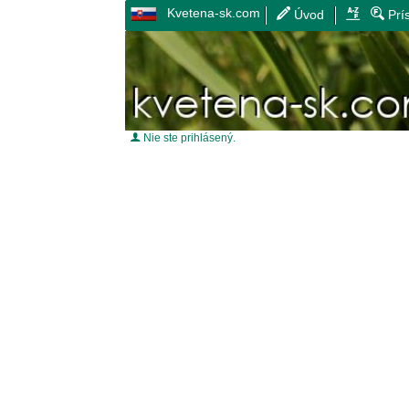
Kvetena-sk.com
Úvod
Prí
Nie ste prihlásený.