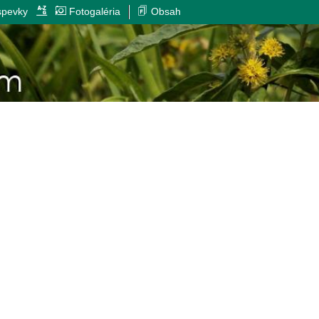
spevky
Fotogaléria
Obsah