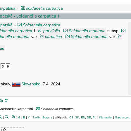
arpatská
soldanella carpatica
patská - Soldanella carpatica 1
rpatská
-
Soldanella carpatica
ldanella carpatica
f.
parvifolia
,
Soldanella montana
subsp.
danella montana
var.
carpatica
,
Soldanella montana
var.
eae
 skaly,
Slovensko
, 7.4. 2024
oldanelka karpatská -
Soldanella carpatica
,
|
|
|
G
|
B
|
Y
|
Biolib
|
Botany
| Wikipedia:
CS
,
SK
,
EN
,
DE
,
PL
|
iNaturalist
|
Garden.org
|