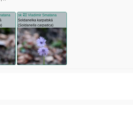
matana
sk
Vladimir Smatana
á
Soldanelka karpatská
a
)
(
Soldanella carpatica
)