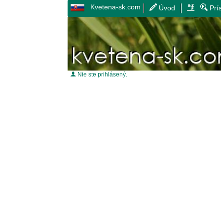
Kvetena-sk.com
Úvod
Prí
Nie ste prihlásený.