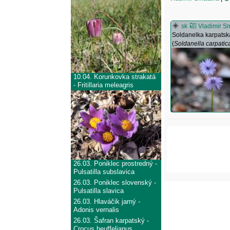
sk
Vladimir S
Soldanelka karpatsk
(
Soldanella carpatic
10.04.
Korunkovka strakatá
- Fritillaria meleagris
26.03.
Poniklec prostredný -
Pulsatilla subslavica
26.03.
Poniklec slovenský -
Pulsatilla slavica
26.03.
Hlaváčik jarný -
Adonis vernalis
26.03.
Šafran karpatský -
Crocus heuffelianus