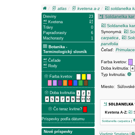
atlas
kvetena a-z
soldanelka k
Soldanelka kar
Dreviny
23
Kvetena
Soldanelka ka
Trávy
0
Synonymá:
So
Papraďorasty
6
carpatica
,
Sol
Machorasty
1
parvifolia
Botanika -
Čeľaď:
Primulac
Terminologický slovník
Čeľade
Farba kvetov:
Rody
Doba kvitnutia:
Typ kvitnutia:
Farba kvetov
Miesto: Súľovské
Doba kvitnutia
SOLDANELKA
Čo teraz kvitne?
Kvetena A-Z
:
S
Príspevky podľa dátumu
Soldanella carpatica
|
Nové príspevky
Vladimir Smatana
|