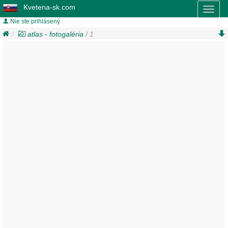
Kvetena-sk.com
Toggl
naviga
Nie ste prihlásený.
atlas - fotogaléria
/ 1