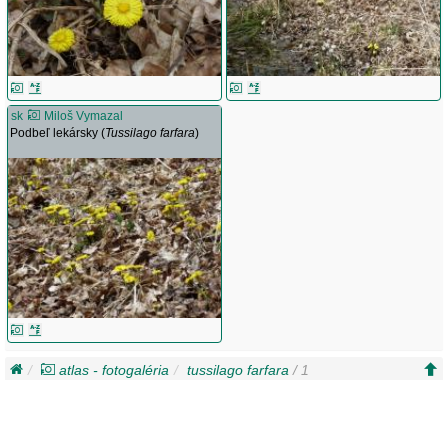
sk
Miloš Vymazal
Podbeľ lekársky (
Tussilago farfara
)
atlas - fotogaléria
tussilago farfara
/ 1