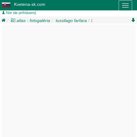
Kvetena-sk.com
Toggl
naviga
Nie ste prihlásený.
atlas - fotogaléria
tussilago farfara
/ 1