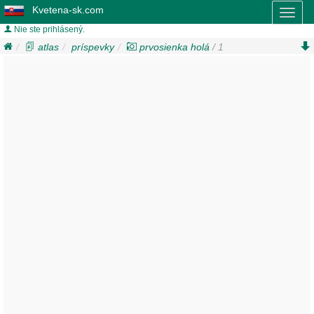
Kvetena-sk.com
Toggl
naviga
Nie ste prihlásený.
atlas
príspevky
prvosienka holá
/ 1