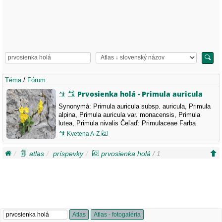
Téma
/
Fórum
Prvosienka holá - Primula auricula
Synonymá: Primula auricula subsp. auricula, Primula
alpina, Primula auricula var. monacensis, Primula
lutea, Primula nivalis Čeľaď: Primulaceae Farba
kvetov: žltá, Miesto: Malá Fatra, Slovensko, 25.3.2026
Kvetena A-Z
atlas
príspevky
prvosienka holá
/ 1
Atlas
Atlas - fotogaléria