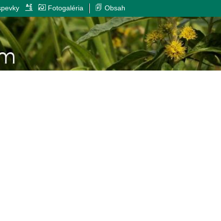
spevky
Fotogaléria
Obsah