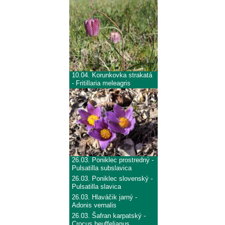
10.04.
Korunkovka strakatá
- Fritillaria meleagris
26.03.
Poniklec prostredný -
Pulsatilla subslavica
26.03.
Poniklec slovenský -
Pulsatilla slavica
26.03.
Hlaváčik jarný -
Adonis vernalis
26.03.
Šafran karpatský -
Crocus heuffelianus