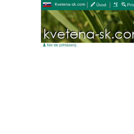
Kvetena-sk.com
Úvod
Prí
Nie ste prihlásený.