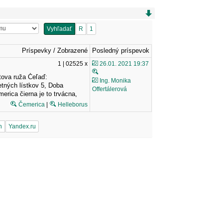
Vyhľadať
R
1
Príspevky / Zobrazené
Posledný príspevok
1 | 02525 x
26.01. 2021 19:37
tova ruža Čeľaď:
Ing. Monika
etných lístkov 5, Doba
Offertálerová
merica čierna je to trvácna,
Čemerica
|
Helleborus
n
Yandex.ru