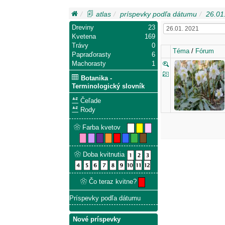
atlas
príspevky podľa dátumu
26.01
Dreviny
23
Kvetena
169
Trávy
0
Téma
/
Fórum
Papraďorasty
6
Machorasty
1
Botanika -
Terminologický slovník
Čeľade
Rody
Farba kvetov
Doba kvitnutia
Čo teraz kvitne?
Príspevky podľa dátumu
Nové príspevky