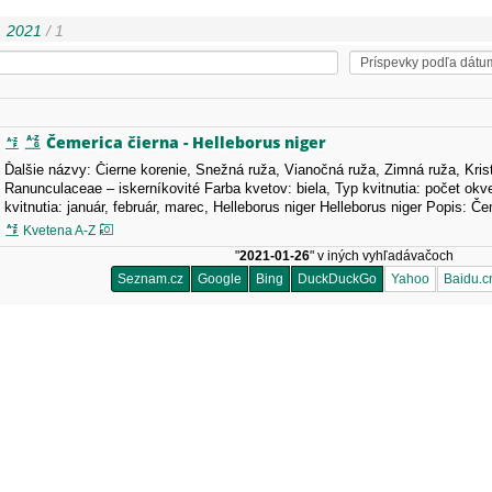
. 2021
/ 1
Čemerica čierna - Helleborus niger
Ďalšie názvy: Čierne korenie, Snežná ruža, Vianočná ruža, Zimná ruža, Kris
Ranunculaceae – iskerníkovité Farba kvetov: biela, Typ kvitnutia: počet okv
kvitnutia: január, február, marec, Helleborus niger Helleborus niger Popis: Če
cca 15 až 30 cm vysoká, mrazuvzdorná…
Kvetena A-Z
"
2021-01-26
" v iných vyhľadávačoch
Seznam.cz
Google
Bing
DuckDuckGo
Yahoo
Baidu.c