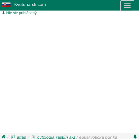
Kvetena-sk.com
Toggl
naviga
Nie ste prihlásený.
atlas
cytológia rastlín a-z
/ eukaryotická bunka