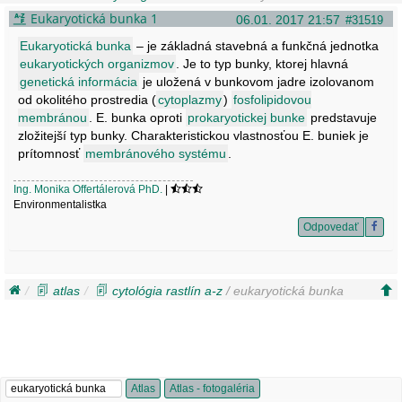
Eukaryotická bunka 1
06.01. 2017 21:57
#31519
Eukaryotická bunka
– je základná stavebná a funkčná jednotka
eukaryotických organizmov
. Je to typ bunky, ktorej hlavná
genetická informácia
je uložená v bunkovom jadre izolovanom
od okolitého prostredia (
cytoplazmy
)
fosfolipidovou
membránou
. E. bunka oproti
prokaryotickej bunke
predstavuje
zložitejší typ bunky. Charakteristickou vlastnosťou E. buniek je
prítomnosť
membránového systému
.
Ing. Monika Offertálerová PhD.
|
Environmentalistka
Odpovedať
atlas
cytológia rastlín a-z
/ eukaryotická bunka
Atlas
Atlas - fotogaléria