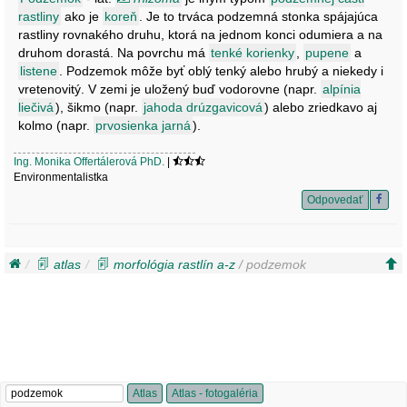
rastliny
ako je
koreň
. Je to trváca podzemná stonka spájajúca
rastliny rovnakého druhu, ktorá na jednom konci odumiera a na
druhom dorastá. Na povrchu má
tenké korienky
,
pupene
a
listene
. Podzemok môže byť oblý tenký alebo hrubý a niekedy i
vretenovitý. V zemi je uložený buď vodorovne (napr.
alpínia
liečivá
), šikmo (napr.
jahoda drúzgavicová
) alebo zriedkavo aj
kolmo (napr.
prvosienka jarná
).
Ing. Monika Offertálerová PhD.
|
Environmentalistka
Odpovedať
atlas
morfológia rastlín a-z
/ podzemok
Atlas
Atlas - fotogaléria