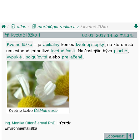
atlas
morfológia rastlín a-z
/ kvetné lôžko
Kvetné lôžko 1
02.01. 2017 14:52
#31375
Kvetné lôžko
– je
apikálny
koniec
kvetnej stopky
, na ktorom sú
umiestnené jednotlivé
kvetné časti
. Najčastejšie býva
ploché
,
vypuklé
,
polguľovité
alebo
preliačené
.
Kvetné lôžko
Matricaria
recutita
Ing. Monika Offertálerová PhD.
|
Environmentalistka
Odpovedať