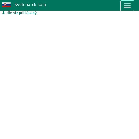
Kvetena-sk.com
Toggl
naviga
Nie ste prihlásený.