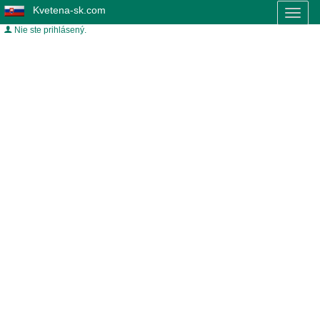
Kvetena-sk.com
Toggl
naviga
Nie ste prihlásený.