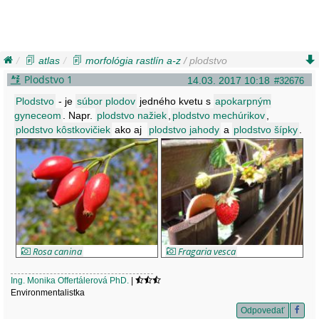
atlas
morfológia rastlín a-z
/ plodstvo
Plodstvo 1
14.03. 2017 10:18
#32676
Plodstvo
- je
súbor plodov
jedného kvetu s
apokarpným
gyneceom
. Napr.
plodstvo nažiek
,
plodstvo mechúrikov
,
plodstvo kôstkovičiek
ako aj
plodstvo jahody
a
plodstvo šípky
.
Rosa canina
Fragaria vesca
Ing. Monika Offertálerová PhD.
|
Environmentalistka
Odpovedať