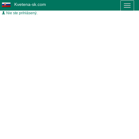
Kvetena-sk.com
Toggl
naviga
Nie ste prihlásený.