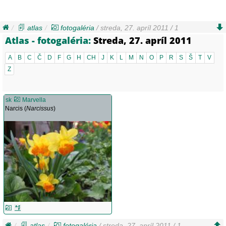
atlas
fotogaléria
/ streda, 27. apríl 2011 / 1
Atlas - fotogaléria:
Streda, 27. apríl 2011
A
B
C
Č
D
F
G
H
CH
J
K
L
M
N
O
P
R
S
Š
T
V
Z
sk
Marvella
Narcis (
Narcissus
)
atlas
fotogaléria
/ streda, 27. apríl 2011 / 1