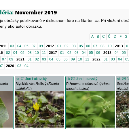
léria:
November 2019
je obrázky publikované v diskusnom fóre na Garten.cz. Pri vložení obr
ený ako autor obrázku.
A
B
C
Č
D
F
G
2011
03
04
05
07
09
2012
01
02
03
05
06
07
08
10
2013
0
16
02
04
05
08
10
11
2017
01
02
03
04
05
06
2018
04
05
07
09
2021
01
02
03
04
05
06
09
10
12
2022
01
03
04
0
07
2026
03
04
sk
Jan Lukavský
sk
Jan Lukavský
sk
J
icaria
Blyskáč záružľolistý (
Ficaria
Pižmovka mošusová (
Adoxa
Snežien
calthifolia
)
moschatellina
)
nivalis
)