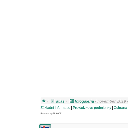
atlas
fotogaléria
/ november 2019 /
Základní informace
|
Prevádzkové podmienky
|
Ochrana 
Powered by: NukeCZ