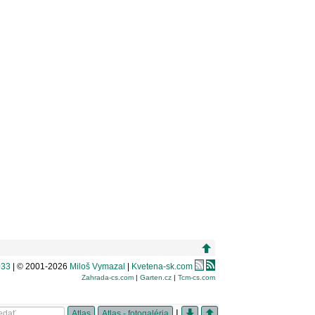
033
| © 2001-2026
Miloš Vymazal
|
Kvetena-sk.com
Zahrada-cs.com
|
Garten.cz
|
Tcm-cs.com
|
Atlas
Atlas - fotogaléria