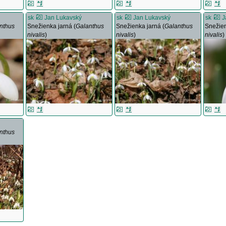
sk
Jan Lukavský
sk
Jan Lukavský
sk
J
nthus
Snežienka jarná (
Galanthus
Snežienka jarná (
Galanthus
Snežien
nivalis
)
nivalis
)
nivalis
)
nthus