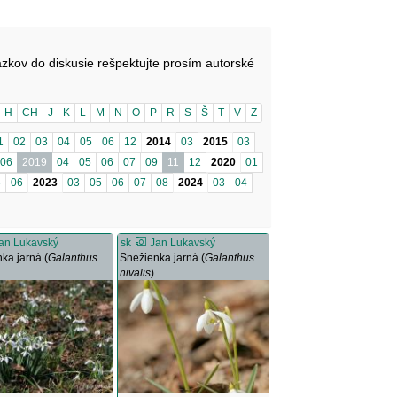
ázkov do diskusie rešpektujte prosím autorské
H
CH
J
K
L
M
N
O
P
R
S
Š
T
V
Z
1
02
03
04
05
06
12
2014
03
2015
03
06
2019
04
05
06
07
09
11
12
2020
01
5
06
2023
03
05
06
07
08
2024
03
04
an Lukavský
sk
Jan Lukavský
ka jarná (
Galanthus
Snežienka jarná (
Galanthus
nivalis
)