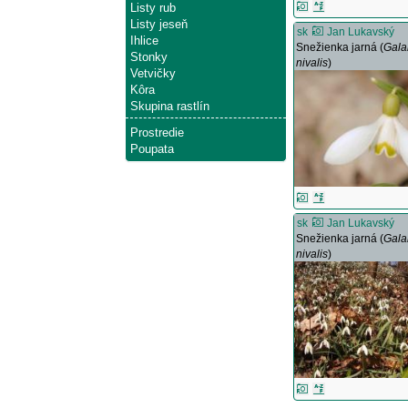
Listy rub
Listy jeseň
sk
Jan Lukavský
Ihlice
Snežienka jarná (
Gala
Stonky
nivalis
)
Vetvičky
Kôra
Skupina rastlín
Prostredie
Poupata
sk
Jan Lukavský
Snežienka jarná (
Gala
nivalis
)