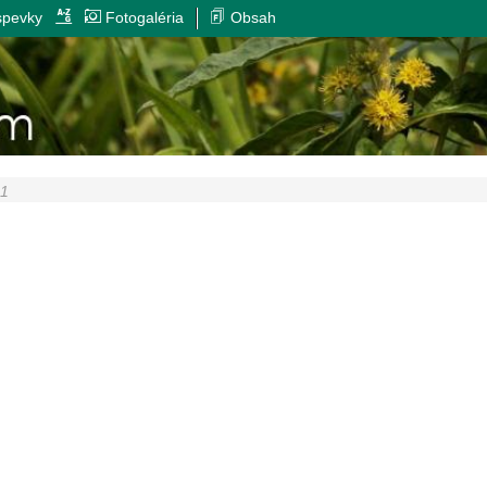
spevky
Fotogaléria
Obsah
 1