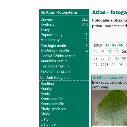
Atlas - fotoga
Atlas - fotogaléria
Dreviny
212
Fotogaléria obsahu
Kvetena
848
práva, budete uved
Trávy
Papraďorasty
11
Machorasty
2
2010
03
05
06
Cytológia rastlín
1
Morfológia rastlín
4
04
06
07
12
20
Liečivé účinky rastlín
02
03
04
05
06
Anatómia rastlín
07
2025
03
05
Fyziológia rastlín
Taxonómia rastlín
Druh fotografie
sk
Jan Lukavský
Blyskáč záružľolistý (
F
Rastlina
calthifolia
)
Púčiky
Kvety
Kvety samčie
Kvety samičie
Plody, plodstvo
Šišky
Listy
Listy líce