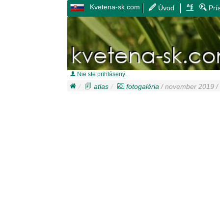
Kvetena-sk.com
Úvod
Prí
Nie ste prihlásený.
atlas
fotogaléria
/ november 2019 /