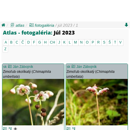
atlas
fotogaléria
/ júl 2023 / 1
Atlas - fotogaléria:
Júl 2023
A
B
C
Č
D
F
G
H
CH
J
K
L
M
N
O
P
R
S
Š
T
V
Z
sk
Ján Zábojník
sk
Ján Zábojník
Zimoľub okolíkatý (
Chimaphila
Zimoľub okolíkatý (
Chimaphila
umbellata
)
umbellata
)