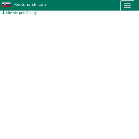
Kvetena-sk.com
Toggl
naviga
Nie ste prihlásený.