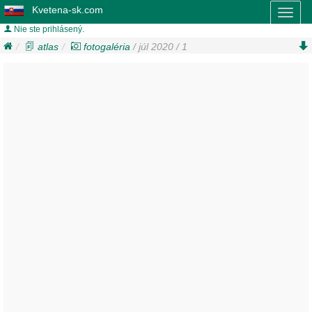
Kvetena-sk.com
Toggl
naviga
Nie ste prihlásený.
atlas
fotogaléria
/ júl 2020 / 1