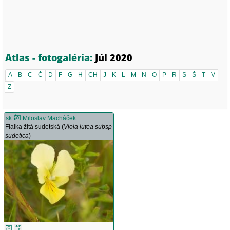
Atlas - fotogaléria:
Júl 2020
A
B
C
Č
D
F
G
H
CH
J
K
L
M
N
O
P
R
S
Š
T
V
Z
sk
Miloslav Macháček
Fialka žltá sudetská (
Viola lutea subsp
sudetica
)