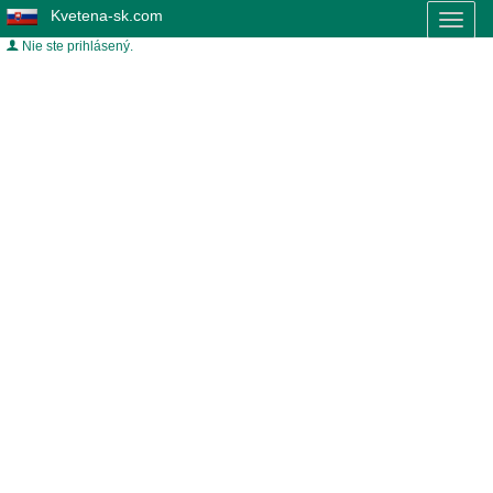
Kvetena-sk.com
Toggl
naviga
Nie ste prihlásený.