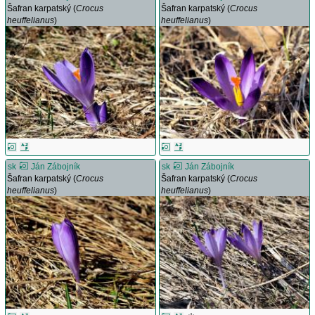
Šafran karpatský (
Crocus
Šafran karpatský (
Crocus
heuffelianus
)
heuffelianus
)
sk
Ján Zábojník
sk
Ján Zábojník
Šafran karpatský (
Crocus
Šafran karpatský (
Crocus
heuffelianus
)
heuffelianus
)