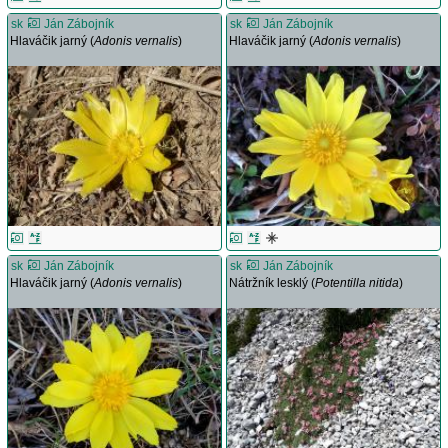
sk
Ján Zábojník
sk
Ján Zábojník
Hlaváčik jarný (
Adonis vernalis
)
Hlaváčik jarný (
Adonis vernalis
)
sk
Ján Zábojník
sk
Ján Zábojník
Hlaváčik jarný (
Adonis vernalis
)
Nátržník lesklý (
Potentilla nitida
)