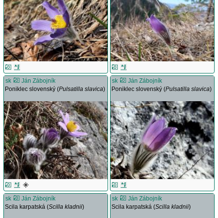
sk
Ján Zábojník
sk
Ján Zábojník
Poniklec slovenský (
Pulsatilla slavica
)
Poniklec slovenský (
Pulsatilla slavica
)
sk
Ján Zábojník
sk
Ján Zábojník
Scila karpatská (
Scilla kladnii
)
Scila karpatská (
Scilla kladnii
)