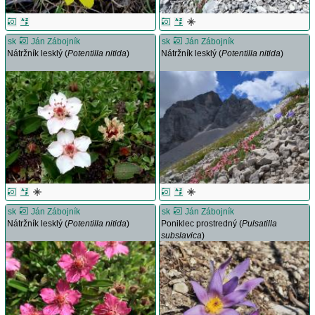
sk
Ján Zábojník
sk
Ján Zábojník
Nátržník lesklý (
Potentilla nitida
)
Nátržník lesklý (
Potentilla nitida
)
sk
Ján Zábojník
sk
Ján Zábojník
Nátržník lesklý (
Potentilla nitida
)
Poniklec prostredný (
Pulsatilla
subslavica
)