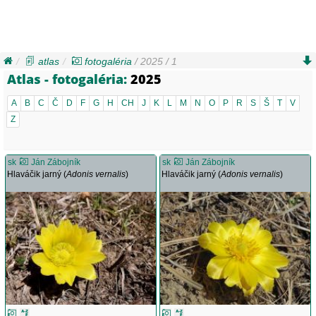
atlas
fotogaléria
/ 2025 / 1
Atlas - fotogaléria:
2025
A
B
C
Č
D
F
G
H
CH
J
K
L
M
N
O
P
R
S
Š
T
V
Z
sk
Ján Zábojník
sk
Ján Zábojník
Hlaváčik jarný (
Adonis vernalis
)
Hlaváčik jarný (
Adonis vernalis
)