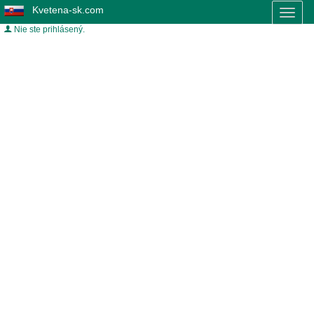
Kvetena-sk.com
Toggl
naviga
Nie ste prihlásený.