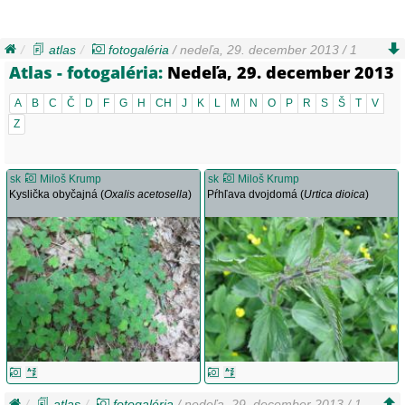
atlas
fotogaléria
/ nedeľa, 29. december 2013 / 1
Atlas - fotogaléria:
Nedeľa, 29. december 2013
A
B
C
Č
D
F
G
H
CH
J
K
L
M
N
O
P
R
S
Š
T
V
Z
sk
Miloš Krump
sk
Miloš Krump
Kyslička obyčajná (
Oxalis acetosella
)
Pŕhľava dvojdomá (
Urtica dioica
)
atlas
fotogaléria
/ nedeľa, 29. december 2013 / 1