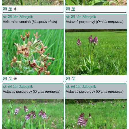
sk
Ján Zábojník
sk
Ján Zábojník
Večernica smutná (
Hesperis tristis
)
Vstavač purpurový (
Orchis purpurea
)
sk
Ján Zábojník
sk
Ján Zábojník
Vstavač purpurový (
Orchis purpurea
)
Vstavač purpurový (
Orchis purpurea
)