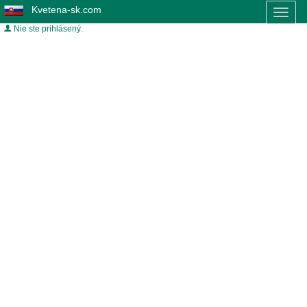
Kvetena-sk.com
Toggl
naviga
Nie ste prihlásený.