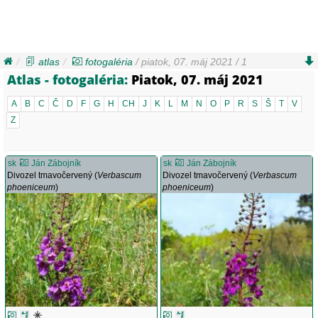
atlas
fotogaléria
/ piatok, 07. máj 2021 / 1
Atlas - fotogaléria:
Piatok, 07. máj 2021
A
B
C
Č
D
F
G
H
CH
J
K
L
M
N
O
P
R
S
Š
T
V
Z
sk
Ján Zábojník
sk
Ján Zábojník
Divozel tmavočervený (
Verbascum
Divozel tmavočervený (
Verbascum
phoeniceum
)
phoeniceum
)