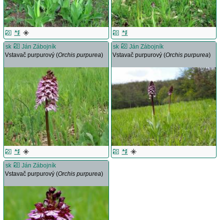
sk
Ján Zábojník
sk
Ján Zábojník
Vstavač purpurový (
Orchis purpurea
)
Vstavač purpurový (
Orchis purpurea
)
sk
Ján Zábojník
Vstavač purpurový (
Orchis purpurea
)