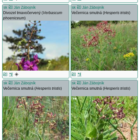
sk
Ján Zábojník
sk
Ján Zábojník
Divozel tmavočervený (
Verbascum
Večernica smutná (
Hesperis tristis
)
phoeniceum
)
sk
Ján Zábojník
sk
Ján Zábojník
Večernica smutná (
Hesperis tristis
)
Večernica smutná (
Hesperis tristis
)