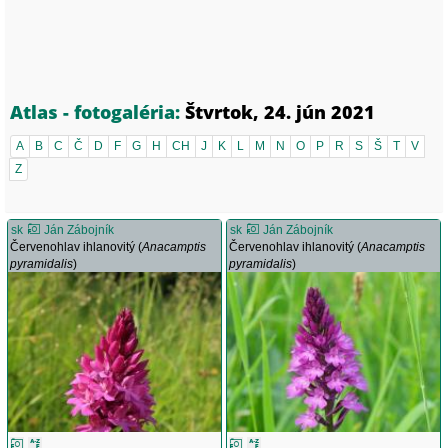
Atlas - fotogaléria:
Štvrtok, 24. jún 2021
A
B
C
Č
D
F
G
H
CH
J
K
L
M
N
O
P
R
S
Š
T
V
Z
sk
Ján Zábojník
sk
Ján Zábojník
Červenohlav ihlanovitý (
Anacamptis
Červenohlav ihlanovitý (
Anacamptis
pyramidalis
)
pyramidalis
)