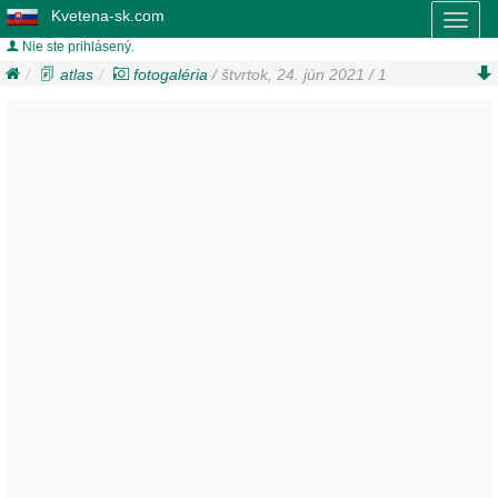
Kvetena-sk.com
Toggl
naviga
Nie ste prihlásený.
atlas
fotogaléria
/ štvrtok, 24. jún 2021 / 1