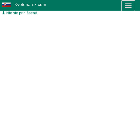
Kvetena-sk.com
Toggl
naviga
Nie ste prihlásený.