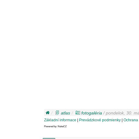
atlas
fotogaléria
/ pondelok, 30. má
Základní informace
|
Prevádzkové podmienky
|
Ochrana 
Powered by: NukeCZ