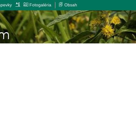
spevky
Fotogaléria
Obsah