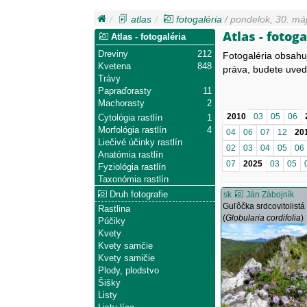
atlas
fotogaléria
/ pondelok, 30. máj
Atlas - fotoga
Atlas - fotogaléria
Dreviny
212
Fotogaléria obsahu
Kvetena
848
práva, budete uved
Trávy
Papraďorasty
11
Machorasty
2
2010
03
05
06
Cytológia rastlín
1
Morfológia rastlín
4
04
06
07
12
20
Liečivé účinky rastlín
02
03
04
05
06
Anatómia rastlín
07
2025
03
05
Fyziológia rastlín
Taxonómia rastlín
Druh fotografie
sk
Ján Zábojník
Guľôčka srdcovitolistá
Rastlina
(
Globularia cordifolia
)
Púčiky
Kvety
Kvety samčie
Kvety samičie
Plody, plodstvo
Šišky
Listy