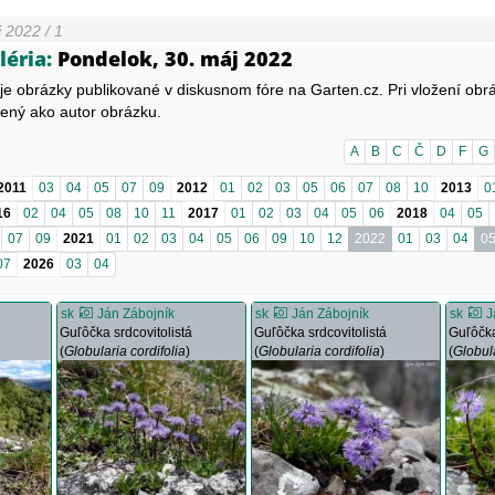
 2022 / 1
léria:
Pondelok, 30. máj 2022
je obrázky publikované v diskusnom fóre na Garten.cz. Pri vložení obr
ený ako autor obrázku.
A
B
C
Č
D
F
G
2011
03
04
05
07
09
2012
01
02
03
05
06
07
08
10
2013
0
16
02
04
05
08
10
11
2017
01
02
03
04
05
06
2018
04
05
07
09
2021
01
02
03
04
05
06
09
10
12
2022
01
03
04
0
07
2026
03
04
sk
Ján Zábojník
sk
Ján Zábojník
sk
J
Guľôčka srdcovitolistá
Guľôčka srdcovitolistá
Guľôčka
(
Globularia cordifolia
)
(
Globularia cordifolia
)
(
Globula