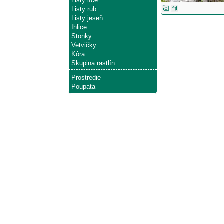
Listy líce
Listy rub
Listy jeseň
Ihlice
Stonky
Vetvičky
Kôra
Skupina rastlín
Prostredie
Poupata