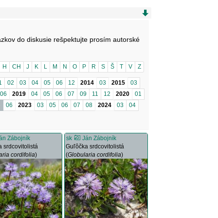
ázkov do diskusie rešpektujte prosím autorské
H
CH
J
K
L
M
N
O
P
R
S
Š
T
V
Z
1
02
03
04
05
06
12
2014
03
2015
03
06
2019
04
05
06
07
09
11
12
2020
01
5
06
2023
03
05
06
07
08
2024
03
04
án Zábojník
sk
Ján Zábojník
 srdcovitolistá
Guľôčka srdcovitolistá
ria cordifolia
)
(
Globularia cordifolia
)