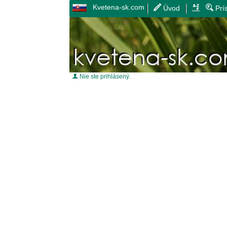
Kvetena-sk.com
Úvod
Prí
Nie ste prihlásený.