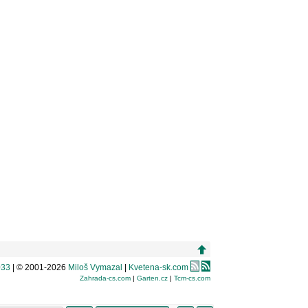
033
| © 2001-2026
Miloš Vymazal
|
Kvetena-sk.com
Zahrada-cs.com
|
Garten.cz
|
Tcm-cs.com