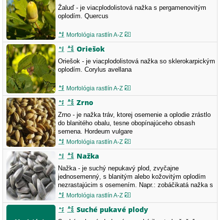
Žaluď - je viacplodolistová nažka s pergamenovitým
oplodím. Quercus
Morfológia rastlín A-Z
Oriešok
Oriešok - je viacplodolistová nažka so sklerokarpickým
oplodím. Corylus avellana
Morfológia rastlín A-Z
Zrno
Zrno - je nažka tráv, ktorej osemenie a oplodie zrástlo
do blanitého obalu, tesne obopínajúceho obsash
semena. Hordeum vulgare
Morfológia rastlín A-Z
Nažka
Nažka - je suchý nepukavý plod, zvyčajne
jednosemenný, s blanitým alebo kožovitým oplodím
nezrastajúcim s osemením. Napr.: zobáčikatá nažka s
chocholcom, zobáčikatá nažka, krídlatá nažka.
Morfológia rastlín A-Z
Helianthus annuus
Suché pukavé plody