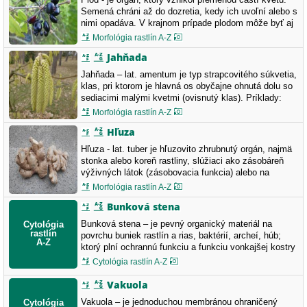
Semená chráni až do dozretia, kedy ich uvoľní alebo s
nimi opadáva. V krajnom prípade plodom môže byť aj
semeno. Eleutherococcus lasiogyne Actinidia arguta
Morfológia rastlín A-Z
Photinia villosa Prunus persica Pyracantha coccinea
Jahňada
Duchesnea indica
Jahňada – lat. amentum je typ strapcovitého súkvetia,
klas, pri ktorom je hlavná os obyčajne ohnutá dolu so
sediacimi malými kvetmi (ovisnutý klas). Príklady:
topoľ, jelša, breza, vŕba, lieska, orech. Corylus
Morfológia rastlín A-Z
yunnanensis Corylus maxima Populus nigra Salix
Hľuza
udensis Alnus oblongifolia Ginkgo biloba
Hľuza - lat. tuber je hľuzovito zhrubnutý orgán, najmä
stonka alebo koreň rastliny, slúžiaci ako zásobáreň
výživných látok (zásobovacia funkcia) alebo na
vegetatívne rozmnožovanie rastliny (rozmnožovacia
Morfológia rastlín A-Z
funkcia): koreňová, pakoreňová, zemiaková, kvetinová
Bunková stena
hľuza. Zingiber officinale Solanum tuberosum
Bunková stena – je pevný organický materiál na
povrchu buniek rastlín a rias, baktérií, archeí, húb;
ktorý plní ochrannú funkciu a funkciu vonkajšej kostry
bunky. Ide o prvú pozorovanú bunkovú štruktúru na
Cytológia rastlín A-Z
mikroskopickej úrovni – pomocou jednoduchého
svetelného mikroskopu ju na priečnom reze korkom v
Vakuola
roku 1665 sledoval i renesančný…
Vakuola – je jednoduchou membránou ohraničený