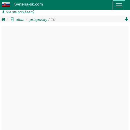
Kvetena-sk.com
Toggl
naviga
Nie ste prihlásený.
atlas
príspevky
/ 10