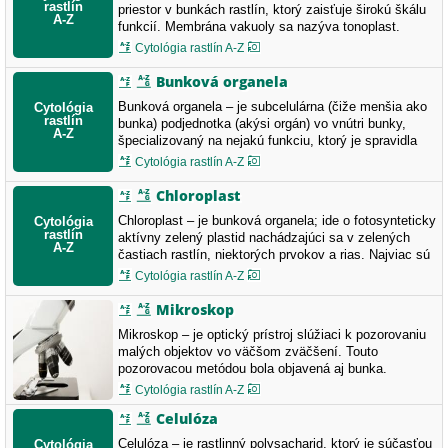
priestor v bunkách rastlín, ktorý zaisťuje širokú škálu
funkcií. Membrána vakuoly sa nazýva tonoplast.
Cytológia rastlín A-Z
Bunková organela
Bunková organela – je subcelulárna (čiže menšia ako
bunka) podjednotka (akýsi orgán) vo vnútri bunky,
špecializovaný na nejakú funkciu, ktorý je spravidla
obklopený membránou.
Cytológia rastlín A-Z
Chloroplast
Chloroplast – je bunková organela; ide o fotosynteticky
aktívny zelený plastid nachádzajúci sa v zelených
častiach rastlín, niektorých prvokov a rias. Najviac sú
chloroplasty zastúpené v asimilačnom pletive listov
Cytológia rastlín A-Z
rastlín. Obsahujú chlorofyl, sú bohaté na membrány a
prebieha v nich fotosyntéza.
Mikroskop
Mikroskop – je optický prístroj slúžiaci k pozorovaniu
malých objektov vo väčšom zväčšení. Touto
pozorovacou metódou bola objavená aj bunka.
Cytológia rastlín A-Z
Celulóza
Celulóza – je rastlinný polysacharid, ktorý je súčasťou