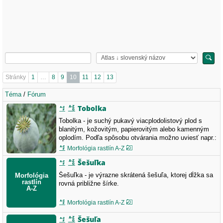
Stránky
1
…
8
9
10
11
12
13
Téma
/
Fórum
Tobolka
Tobolka - je suchý pukavý viacplodolistový plod s
blanitým, kožovitým, papierovitým alebo kamenným
oplodím. Podľa spôsobu otvárania možno uviesť napr.:
dierkatú tobolku, viečkatú tobolku, tobolku pukajúcu na
Morfológia rastlín A-Z
vrchole zubami. Papaver somniferum
Šešuľka
Šešuľka - je výrazne skrátená šešuľa, ktorej dĺžka sa
rovná približne šírke.
Morfológia rastlín A-Z
Šešuľa