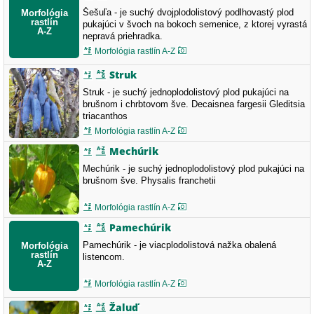
Šešuľa - je suchý dvojplodolistový podlhovastý plod
pukajúci v švoch na bokoch semenice, z ktorej vyrastá
nepravá priehradka.
Morfológia rastlín A-Z
Struk
Struk - je suchý jednoplodolistový plod pukajúci na
brušnom i chrbtovom šve. Decaisnea fargesii Gleditsia
triacanthos
Morfológia rastlín A-Z
Mechúrik
Mechúrik - je suchý jednoplodolistový plod pukajúci na
brušnom šve. Physalis franchetii
Morfológia rastlín A-Z
Pamechúrik
Pamechúrik - je viacplodolistová nažka obalená
listencom.
Morfológia rastlín A-Z
Žaluď