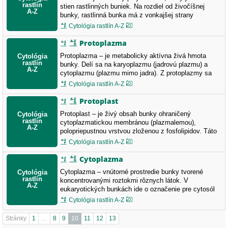
stien rastlinných buniek. Na rozdiel od živočíšnej
bunky, rastlinná bunka má z vonkajšej strany
cytoplazmatickej membrány ešte bunkovú stenu,
Cytológia rastlín A-Z
ktorej hlavnou zložkou je celulóza (buničina). Stena
bunke dodáva pevnosť a charakteristický tvar.
Protoplazma
Protoplazma – je metabolicky aktívna živá hmota
bunky. Delí sa na karyoplazmu (jadrovú plazmu) a
cytoplazmu (plazmu mimo jadra). Z protoplazmy sa
vytvárajú tzv. organely; ako sú jadro, plastidy a
Cytológia rastlín A-Z
mitochondrie umiestnené v polotekutej hmote –
cytoplazme.
Protoplast
Protoplast – je živý obsah bunky ohraničený
cytoplazmatickou membránou (plazmalemou),
polopriepustnou vrstvou zloženou z fosfolipidov. Táto
fosfolipidová membrána sa nachádza aj na mnohých
Cytológia rastlín A-Z
miestach vo vnútri bunky. Protoplast obsahuje cca 75
až 80 % vody. Súčasťou protoplastu sú bunkové
Cytoplazma
organely. Priestor medzi nimi vypĺňa cytoplazma…
Cytoplazma – vnútorné prostredie bunky tvorené
koncentrovanými roztokmi rôznych látok. V
eukaryotických bunkách ide o označenie pre cytosól
(základná plazma), bunkové organely (okremy
Cytológia rastlín A-Z
karyoplazmy) a bunkové inklúzie. Je to časť
protoplazmy. Často sa pojmom chybne chápe len
Stránky
1
…
8
9
10
11
12
13
cytosól (základná plazma). Štruktúru cytoplazmy