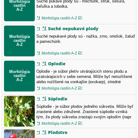
Suché pukavé plody sú - mechúrik, struk, šešuľa,
šeľuľka a tobolka.
Morfológia rastlín A-Z
Suché nepukavé plody
Suché nepukavé plody sú - nažka, zrno, oriešok, žaluď
a pamechúrik.
Morfológia rastlín A-Z
Oplodie
Oplodie - je súbor pletív utvárajúcich stenu plodu a
uzatvárajúcich v sebe semená. Môže byť nerozlíšené
alebo rozlíšené na vonkajšie (exokarp), stredné
(mezokarp) a vnútorné (endokarp). Podľa konzistencie
Morfológia rastlín A-Z
oplodie delíme na suché (xerokarp), kamenné
(sklerokarp) a dužinaté (sarkokarp).
Súplodie
Súplodie - je súbor plodov jedného súkvetia. Môže byť
zrastené alebo združené. Zrastené súplodie vzniká
tým, že plody súkvetia zrastajú svojím oplodím (napr.
dvojbobuľa). Združené súplodie vzniká tým, že ináč
Morfológia rastlín A-Z
voľné plody sú iba spojené, ale nezrastené (napr.
Plodstvo
moruša, figa, súplodie bobúľ). Ficus carica