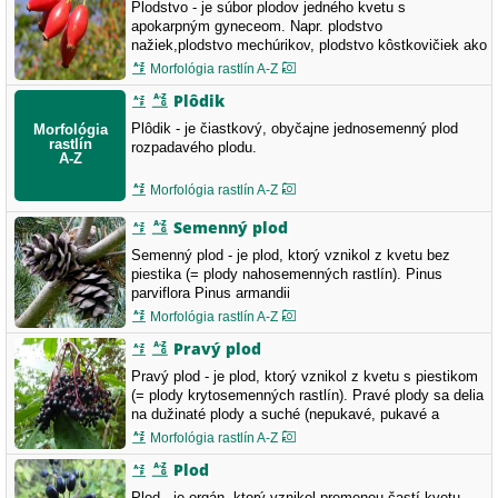
Plodstvo - je súbor plodov jedného kvetu s
apokarpným gyneceom. Napr. plodstvo
nažiek,plodstvo mechúrikov, plodstvo kôstkovičiek ako
aj plodstvo jahody a plodstvo šípky. Rosa canina
Morfológia rastlín A-Z
Fragaria vesca
Plôdik
Plôdik - je čiastkový, obyčajne jednosemenný plod
rozpadavého plodu.
Morfológia rastlín A-Z
Semenný plod
Semenný plod - je plod, ktorý vznikol z kvetu bez
piestika (= plody nahosemenných rastlín). Pinus
parviflora Pinus armandii
Morfológia rastlín A-Z
Pravý plod
Pravý plod - je plod, ktorý vznikol z kvetu s piestikom
(= plody krytosemenných rastlín). Pravé plody sa delia
na dužinaté plody a suché (nepukavé, pukavé a
rozpadavé) plody. Sambucus nigra
Morfológia rastlín A-Z
Plod
Plod - je orgán, ktorý vznikol premenou častí kvetu.